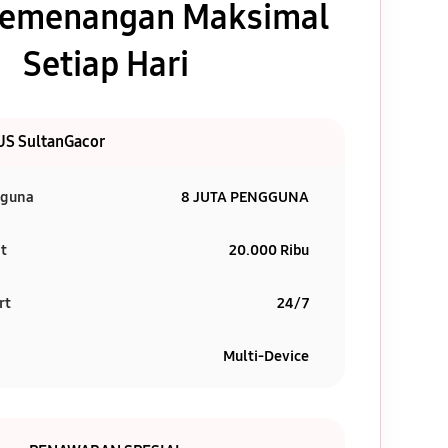
Kemenangan Maksimal
Setiap Hari
US SultanGacor
gguna
8 JUTA PENGGUNA
t
20.000 Ribu
rt
24/7
Multi-Device