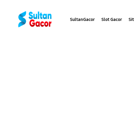
Skip
to
content
SultanGacor
Slot Gacor
Si