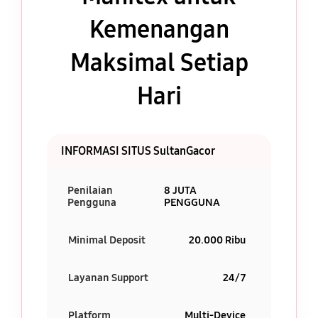
Kemenangan
Maksimal Setiap
Hari
INFORMASI SITUS SultanGacor
Penilaian
8 JUTA
Pengguna
PENGGUNA
Minimal Deposit
20.000 Ribu
Layanan Support
24/7
Platform
Multi-Device