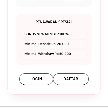
PENAWARAN SPESIAL
BONUS NEW MEMBER 100%
Minimal Deposit Rp. 20.000
Minimal Withdraw Rp 50.000
LOGIN
DAFTAR
Layer Popup Close