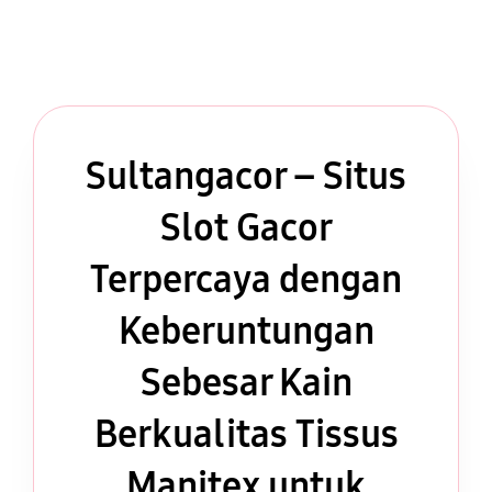
Sultangacor – Situs
Slot Gacor
Terpercaya dengan
Keberuntungan
Sebesar Kain
Berkualitas Tissus
Manitex untuk