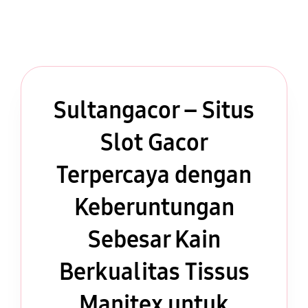
Sultangacor – Situs
Slot Gacor
Terpercaya dengan
Keberuntungan
Sebesar Kain
Berkualitas Tissus
Manitex untuk