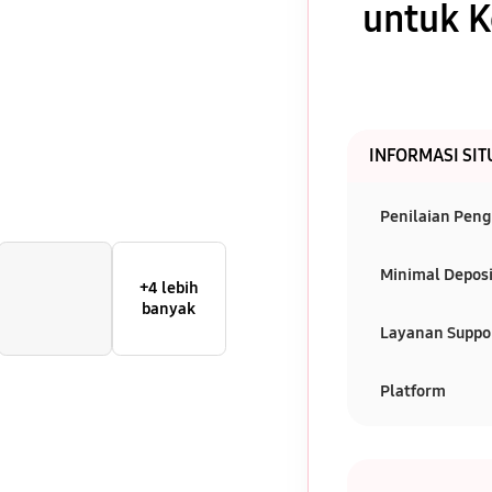
untuk 
INFORMASI SIT
Penilaian Pen
Minimal Deposi
+4 lebih
banyak
Layanan Suppo
Platform