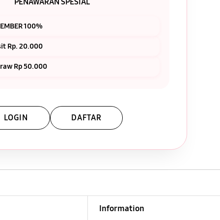
PENAWARAN SPESIAL
EMBER 100%
it Rp. 20.000
raw Rp 50.000
LOGIN
DAFTAR
Information