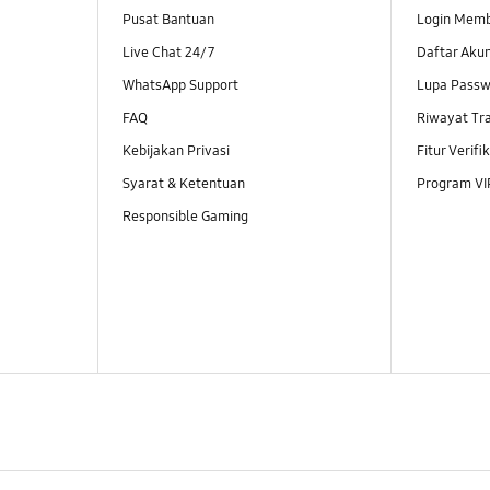
Pusat Bantuan
Login Mem
Live Chat 24/7
Daftar Aku
WhatsApp Support
Lupa Passw
FAQ
Riwayat Tr
Kebijakan Privasi
Fitur Verifi
Syarat & Ketentuan
Program VI
Responsible Gaming