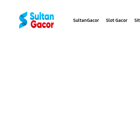
Skip
to
content
SultanGacor
Slot Gacor
Si