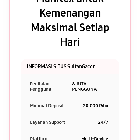
Kemenangan
Maksimal Setiap
Hari
INFORMASI SITUS SultanGacor
Penilaian
8 JUTA
Pengguna
PENGGUNA
Minimal Deposit
20.000 Ribu
Layanan Support
24/7
Platform
Multi-Device