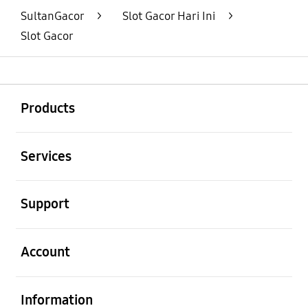
SultanGacor
>
Slot Gacor Hari Ini
>
Slot Gacor
Buka
Footer Navigation
Products
Buka
Services
Buka
Support
Buka
Account
Buka
Information