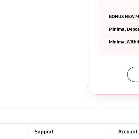
BONUS NEW M
Minimal Depos
Minimal Withd
Support
Account