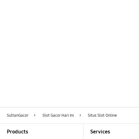
Layer Popup Close
SultanGacor
>
Slot Gacor Hari Ini
>
Situs Slot Online
Footer Navigation
Products
Services