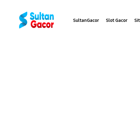
Skip
to
content
SultanGacor
Slot Gacor
Si