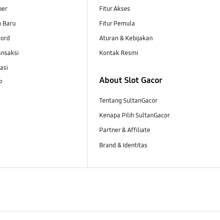
ber
Fitur Akses
n Baru
Fitur Pemula
ord
Aturan & Kebijakan
ansaksi
Kontak Resmi
kasi
About Slot Gacor
P
Tentang SultanGacor
Kenapa Pilih SultanGacor
Partner & Affiliate
Brand & Identitas