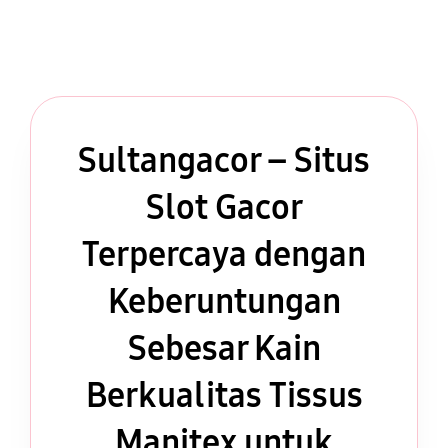
Sultangacor – Situs
Slot Gacor
Terpercaya dengan
Keberuntungan
Sebesar Kain
Berkualitas Tissus
Manitex untuk