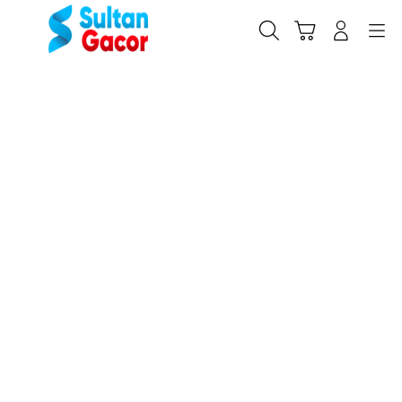
Skip
to
Cari
Troli
Login
Navigation
content