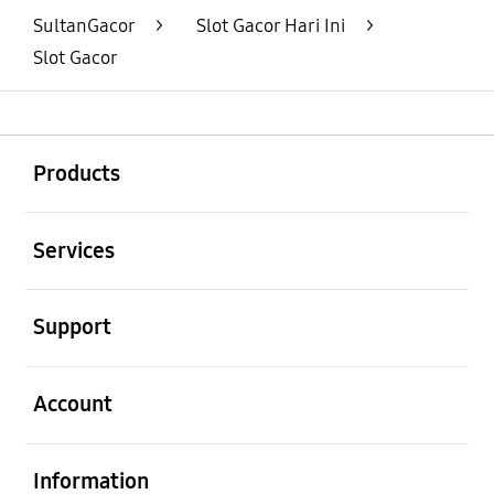
SultanGacor
>
Slot Gacor Hari Ini
>
Slot Gacor
Buka
Footer Navigation
Products
Buka
Services
Buka
Support
Buka
Account
Buka
Information