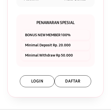
PENAWARAN SPESIAL
BONUS NEW MEMBER 100%
Minimal Deposit Rp. 20.000
Minimal Withdraw Rp 50.000
LOGIN
DAFTAR
Layer Popup Close