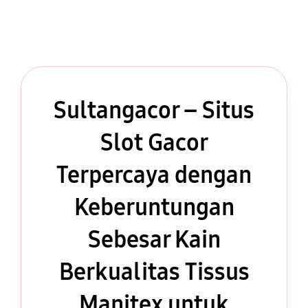
Sultangacor – Situs
Slot Gacor
Terpercaya dengan
Keberuntungan
Sebesar Kain
Berkualitas Tissus
Manitex untuk