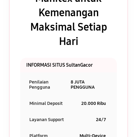
Kemenangan
Maksimal Setiap
Hari
INFORMASI SITUS SultanGacor
Penilaian
8 JUTA
Pengguna
PENGGUNA
Minimal Deposit
20.000 Ribu
Layanan Support
24/7
Platform
Multi-Device