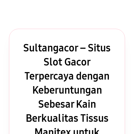
Sultangacor – Situs
Slot Gacor
Terpercaya dengan
Keberuntungan
Sebesar Kain
Berkualitas Tissus
Manitex untuk