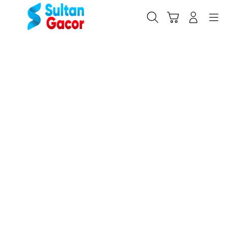
Skip
to
Cari
Troli
Login
Navigation
content