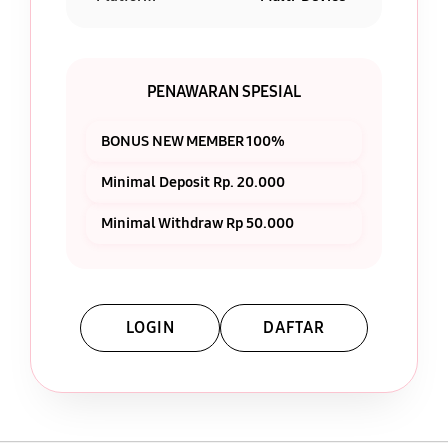
PENAWARAN SPESIAL
BONUS NEW MEMBER 100%
Minimal Deposit Rp. 20.000
Minimal Withdraw Rp 50.000
LOGIN
DAFTAR
Layer Popup Close