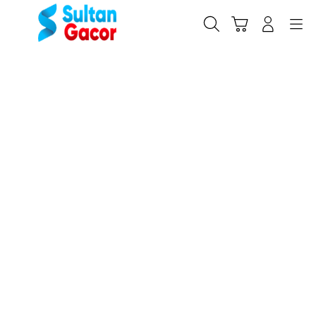
Skip
to
Cari
Troli
Login
Navigation
content