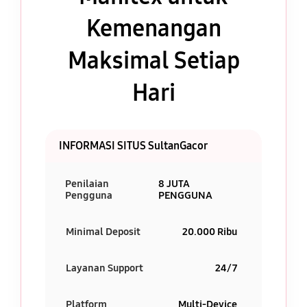
Kemenangan
Maksimal Setiap
Hari
INFORMASI SITUS SultanGacor
Penilaian
8 JUTA
Pengguna
PENGGUNA
Minimal Deposit
20.000 Ribu
Layanan Support
24/7
Platform
Multi-Device