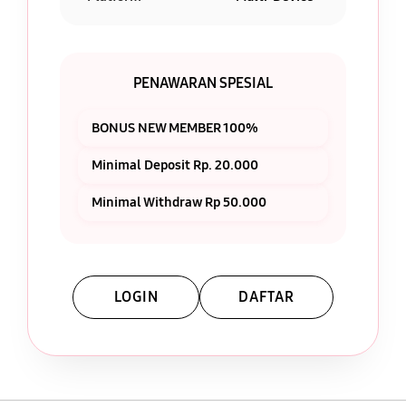
PENAWARAN SPESIAL
BONUS NEW MEMBER 100%
Minimal Deposit Rp. 20.000
Minimal Withdraw Rp 50.000
LOGIN
DAFTAR
Layer Popup Close