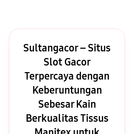
Sultangacor – Situs
Slot Gacor
Terpercaya dengan
Keberuntungan
Sebesar Kain
Berkualitas Tissus
Manitex untuk