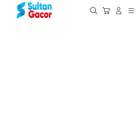
Skip
to
Cari
Troli
Login
Navigation
content