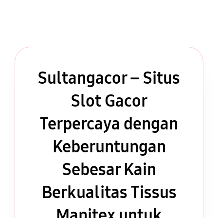
Sultangacor – Situs
Slot Gacor
Terpercaya dengan
Keberuntungan
Sebesar Kain
Berkualitas Tissus
Manitex untuk