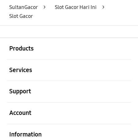
SultanGacor
>
Slot Gacor Hari Ini
>
Slot Gacor
Buka
Footer Navigation
Products
Buka
Services
Buka
Support
Buka
Account
Buka
Information