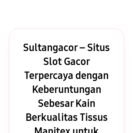
Sultangacor – Situs
Slot Gacor
Terpercaya dengan
Keberuntungan
Sebesar Kain
Berkualitas Tissus
Manitex untuk