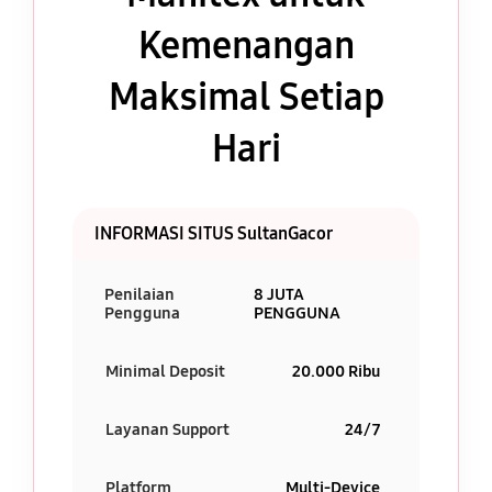
Kemenangan
Maksimal Setiap
Hari
INFORMASI SITUS SultanGacor
Penilaian
8 JUTA
Pengguna
PENGGUNA
Minimal Deposit
20.000 Ribu
Layanan Support
24/7
Platform
Multi-Device